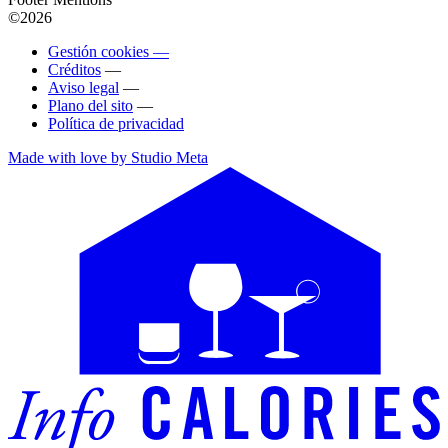
©2026
Gestión cookies —
Créditos
—
Aviso legal
—
Plano del sito
—
Política de privacidad
Made with love by Studio Meta