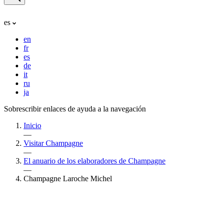
es
en
fr
es
de
it
ru
ja
Sobrescribir enlaces de ayuda a la navegación
Inicio
—
Visitar Champagne
—
El anuario de los elaboradores de Champagne
—
Champagne Laroche Michel