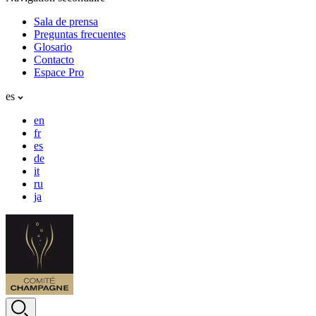
Sala de prensa
Preguntas frecuentes
Glosario
Contacto
Espace Pro
es
en
fr
es
de
it
ru
ja