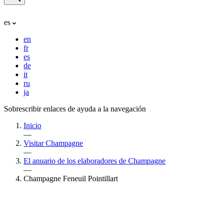
es
en
fr
es
de
it
ru
ja
Sobrescribir enlaces de ayuda a la navegación
Inicio
—
Visitar Champagne
—
El anuario de los elaboradores de Champagne
—
Champagne Feneuil Pointillart