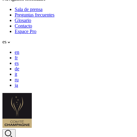
Sala de prensa
Preguntas frecuentes
Glosario
Contacto
Espace Pro
es
en
fr
es
de
it
ru
ja