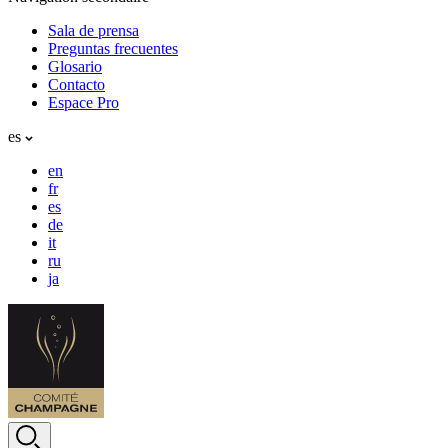
Sala de prensa
Preguntas frecuentes
Glosario
Contacto
Espace Pro
es
en
fr
es
de
it
ru
ja