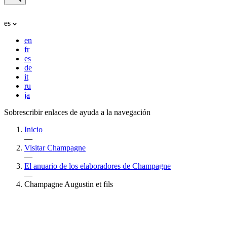
es
en
fr
es
de
it
ru
ja
Sobrescribir enlaces de ayuda a la navegación
Inicio
—
Visitar Champagne
—
El anuario de los elaboradores de Champagne
—
Champagne Augustin et fils