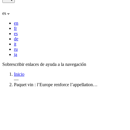
es
en
fr
es
de
it
ru
ja
Sobrescribir enlaces de ayuda a la navegación
Inicio
—
Paquet vin : l’Europe renforce l’appellation…