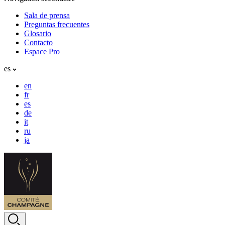
Sala de prensa
Preguntas frecuentes
Glosario
Contacto
Espace Pro
es
en
fr
es
de
it
ru
ja