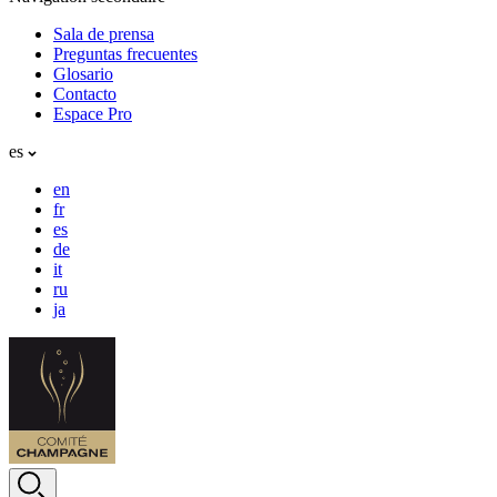
Sala de prensa
Preguntas frecuentes
Glosario
Contacto
Espace Pro
es
en
fr
es
de
it
ru
ja