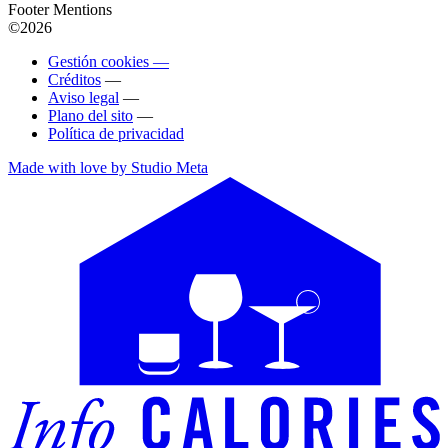
Footer Mentions
©2026
Gestión cookies —
Créditos
—
Aviso legal
—
Plano del sito
—
Política de privacidad
Made with love by Studio Meta