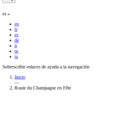
es
en
fr
es
de
it
ru
ja
Sobrescribir enlaces de ayuda a la navegación
Inicio
—
Route du Champagne en Fête