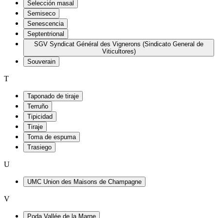
Selección masal
Semiseco
Senescencia
Septentrional
SGV Syndicat Général des Vignerons (Sindicato General de
Viticultores)
Souverain
T
Taponado de tiraje
Terruño
Tipicidad
Tiraje
Toma de espuma
Trasiego
U
UMC Union des Maisons de Champagne
V
Poda Vallée de la Marne