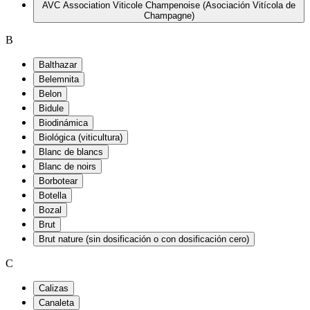
AVC Association Viticole Champenoise (Asociación Vitícola de
Champagne)
B
Balthazar
Belemnita
Belon
Bidule
Biodinámica
Biológica (viticultura)
Blanc de blancs
Blanc de noirs
Borbotear
Botella
Bozal
Brut
Brut nature (sin dosificación o con dosificación cero)
C
Calizas
Canaleta