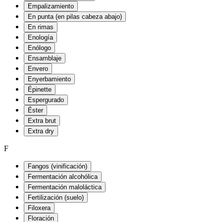
Empalizamiento
En punta (en pilas cabeza abajo)
En rimas
Enología
Enólogo
Ensamblaje
Envero
Enyerbamiento
Épinette
Espergurado
Éster
Extra brut
Extra dry
F
Fangos (vinificación)
Fermentación alcohólica
Fermentación maloláctica
Fertilización (suelo)
Filoxera
Floración