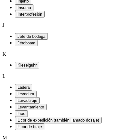
Injerto
Insumo
Interprofesión
J
Jefe de bodega
Jéroboam
K
Kieselguhr
L
Ladera
Levadura
Levaduraje
Levantamiento
Lías
Licor de expedición (también llamado dosaje)
Licor de tiraje
M