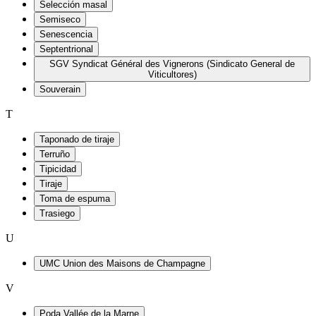
Selección masal
Semiseco
Senescencia
Septentrional
SGV Syndicat Général des Vignerons (Sindicato General de
Viticultores)
Souverain
T
Taponado de tiraje
Terruño
Tipicidad
Tiraje
Toma de espuma
Trasiego
U
UMC Union des Maisons de Champagne
V
Poda Vallée de la Marne