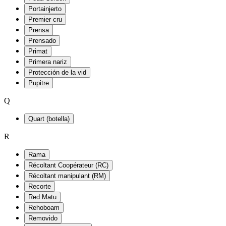
Portainjerto
Premier cru
Prensa
Prensado
Primat
Primera nariz
Protección de la vid
Pupitre
Q
Quart (botella)
R
Rama
Récoltant Coopérateur (RC)
Récoltant manipulant (RM)
Recorte
Red Matu
Rehoboam
Removido