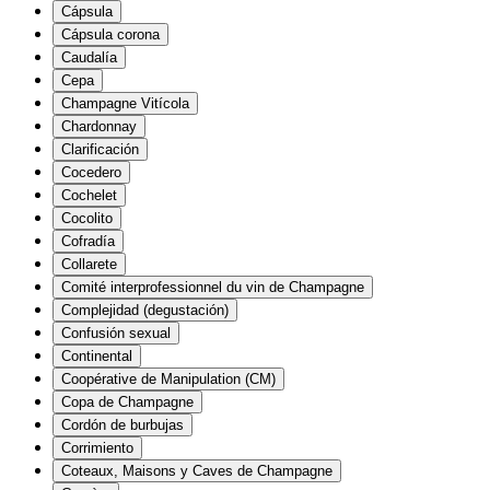
Cápsula
Cápsula corona
Caudalía
Cepa
Champagne Vitícola
Chardonnay
Clarificación
Cocedero
Cochelet
Cocolito
Cofradía
Collarete
Comité interprofessionnel du vin de Champagne
Complejidad (degustación)
Confusión sexual
Continental
Coopérative de Manipulation (CM)
Copa de Champagne
Cordón de burbujas
Corrimiento
Coteaux, Maisons y Caves de Champagne