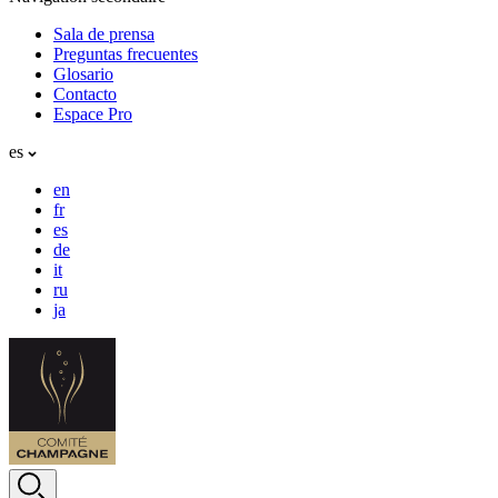
Sala de prensa
Preguntas frecuentes
Glosario
Contacto
Espace Pro
es
en
fr
es
de
it
ru
ja