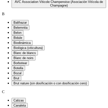
AVC Association Viticole Champenoise (Asociación Vitícola de
Champagne)
B
Balthazar
Belemnita
Belon
Bidule
Biodinámica
Biológica (viticultura)
Blanc de blancs
Blanc de noirs
Borbotear
Botella
Bozal
Brut
Brut nature (sin dosificación o con dosificación cero)
C
Calizas
Canaleta