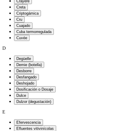
Crayère
Creta
Criptogámica
Cru
Cuajado
Cuba termorregulada
Cuvée
D
Degüelle
Demie (botella)
Desborre
Desfangado
Deshojado
Dosificación o Dosaje
Dulce
Dulzor (degustación)
E
Efervescencia
Efluentes vitivinícolas