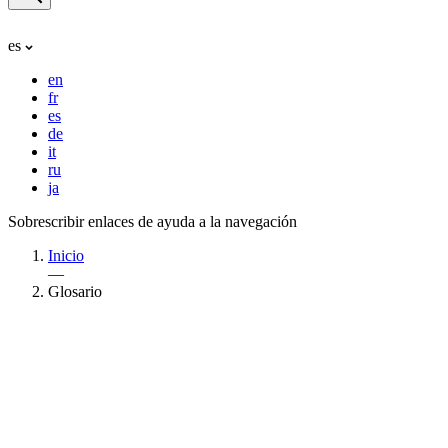
es
en
fr
es
de
it
ru
ja
Sobrescribir enlaces de ayuda a la navegación
Inicio
—
Glosario