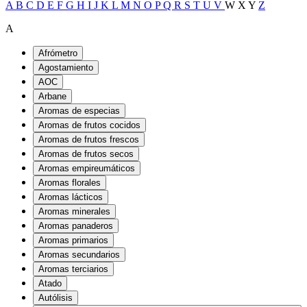
A
B
C
D
E
F
G
H
I
J
K
L
M
N
O
P
Q
R
S
T
U
V
W
X
Y
Z
A
Afrómetro
Agostamiento
AOC
Arbane
Aromas de especias
Aromas de frutos cocidos
Aromas de frutos frescos
Aromas de frutos secos
Aromas empireumáticos
Aromas florales
Aromas lácticos
Aromas minerales
Aromas panaderos
Aromas primarios
Aromas secundarios
Aromas terciarios
Atado
Autólisis