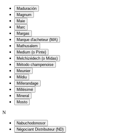
Maduración
Magnum
Maie
Marc
Margas
Marque d'acheteur (MA)
Mathusalem
Medium (o Pinte)
Melchizédech (o Midas)
Método champenoise
Meunier
Mildiu
Millerandage
Millésimé
Mineral
Mosto
N
Nabuchodonosor
Négociant Distributeur (ND)