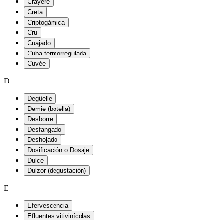
Crayère
Creta
Criptogámica
Cru
Cuajado
Cuba termorregulada
Cuvée
D
Degüelle
Demie (botella)
Desborre
Desfangado
Deshojado
Dosificación o Dosaje
Dulce
Dulzor (degustación)
E
Efervescencia
Efluentes vitivinícolas