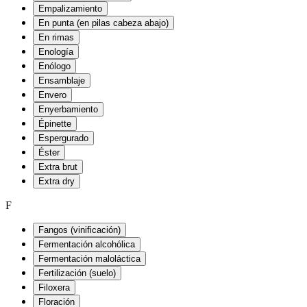
Empalizamiento
En punta (en pilas cabeza abajo)
En rimas
Enología
Enólogo
Ensamblaje
Envero
Enyerbamiento
Épinette
Espergurado
Éster
Extra brut
Extra dry
F
Fangos (vinificación)
Fermentación alcohólica
Fermentación maloláctica
Fertilización (suelo)
Filoxera
Floración