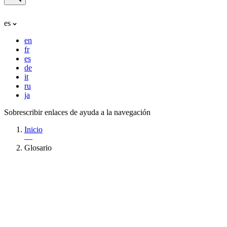
es
en
fr
es
de
it
ru
ja
Sobrescribir enlaces de ayuda a la navegación
Inicio
—
Glosario