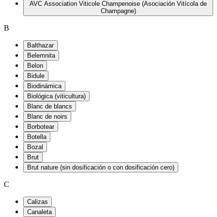
AVC Association Viticole Champenoise (Asociación Vitícola de
Champagne)
B
Balthazar
Belemnita
Belon
Bidule
Biodinámica
Biológica (viticultura)
Blanc de blancs
Blanc de noirs
Borbotear
Botella
Bozal
Brut
Brut nature (sin dosificación o con dosificación cero)
C
Calizas
Canaleta