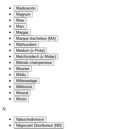
Maduración
Magnum
Maie
Marc
Margas
Marque d'acheteur (MA)
Mathusalem
Medium (o Pinte)
Melchizédech (o Midas)
Método champenoise
Meunier
Mildiu
Millerandage
Millésimé
Mineral
Mosto
N
Nabuchodonosor
Négociant Distributeur (ND)