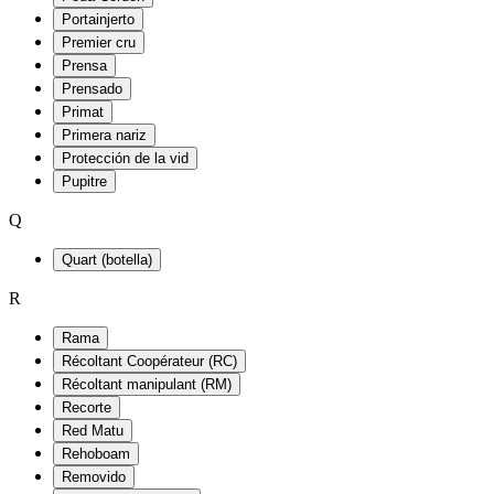
Portainjerto
Premier cru
Prensa
Prensado
Primat
Primera nariz
Protección de la vid
Pupitre
Q
Quart (botella)
R
Rama
Récoltant Coopérateur (RC)
Récoltant manipulant (RM)
Recorte
Red Matu
Rehoboam
Removido