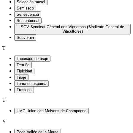
Selección masal
Semiseco
Senescencia
Septentrional
SGV Syndicat Général des Vignerons (Sindicato General de
Viticultores)
Souverain
T
Taponado de tiraje
Terruño
Tipicidad
Tiraje
Toma de espuma
Trasiego
U
UMC Union des Maisons de Champagne
V
Poda Vallée de la Marne