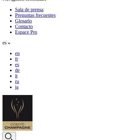
Sala de prensa
Preguntas frecuentes
Glosario
Contacto
Espace Pro
es
en
fr
es
de
it
ru
ja