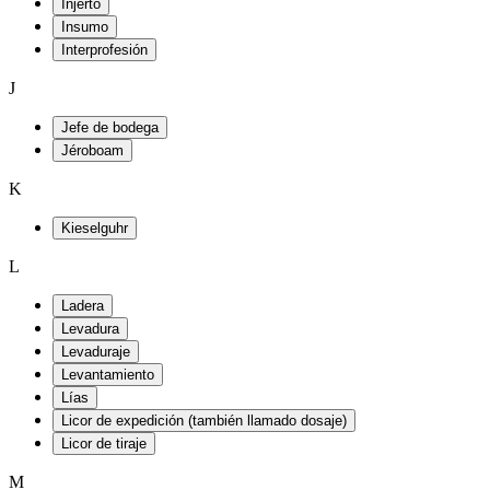
Injerto
Insumo
Interprofesión
J
Jefe de bodega
Jéroboam
K
Kieselguhr
L
Ladera
Levadura
Levaduraje
Levantamiento
Lías
Licor de expedición (también llamado dosaje)
Licor de tiraje
M