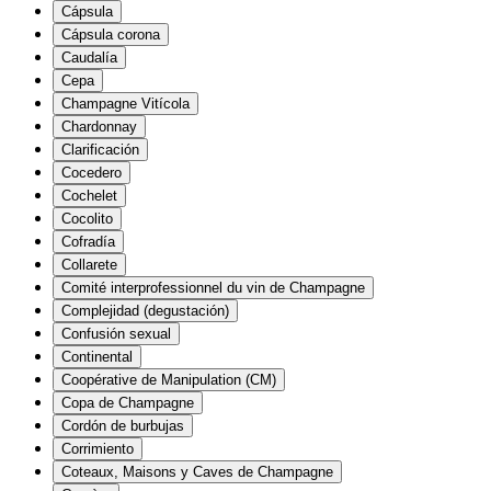
Cápsula
Cápsula corona
Caudalía
Cepa
Champagne Vitícola
Chardonnay
Clarificación
Cocedero
Cochelet
Cocolito
Cofradía
Collarete
Comité interprofessionnel du vin de Champagne
Complejidad (degustación)
Confusión sexual
Continental
Coopérative de Manipulation (CM)
Copa de Champagne
Cordón de burbujas
Corrimiento
Coteaux, Maisons y Caves de Champagne