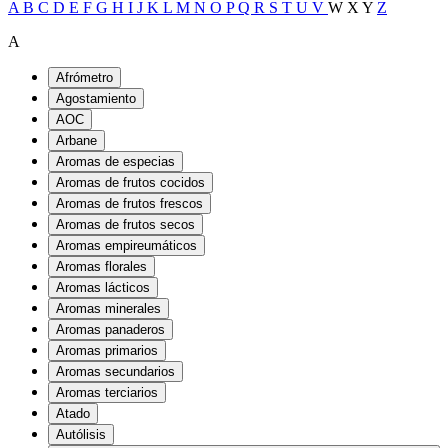
A
B
C
D
E
F
G
H
I
J
K
L
M
N
O
P
Q
R
S
T
U
V
W
X
Y
Z
A
Afrómetro
Agostamiento
AOC
Arbane
Aromas de especias
Aromas de frutos cocidos
Aromas de frutos frescos
Aromas de frutos secos
Aromas empireumáticos
Aromas florales
Aromas lácticos
Aromas minerales
Aromas panaderos
Aromas primarios
Aromas secundarios
Aromas terciarios
Atado
Autólisis