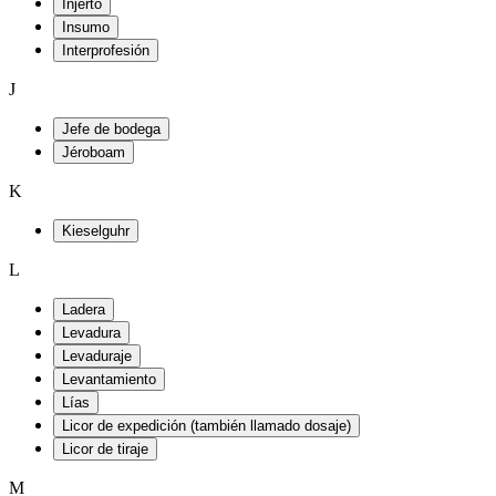
Injerto
Insumo
Interprofesión
J
Jefe de bodega
Jéroboam
K
Kieselguhr
L
Ladera
Levadura
Levaduraje
Levantamiento
Lías
Licor de expedición (también llamado dosaje)
Licor de tiraje
M