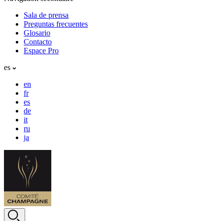
Sala de prensa
Preguntas frecuentes
Glosario
Contacto
Espace Pro
es
en
fr
es
de
it
ru
ja