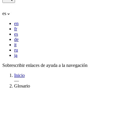
es
en
fr
es
de
it
ru
ja
Sobrescribir enlaces de ayuda a la navegación
Inicio
—
Glosario