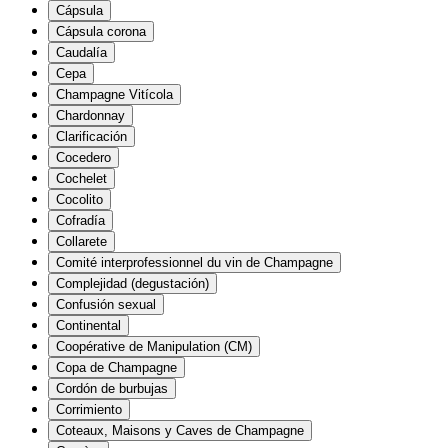
Cápsula
Cápsula corona
Caudalía
Cepa
Champagne Vitícola
Chardonnay
Clarificación
Cocedero
Cochelet
Cocolito
Cofradía
Collarete
Comité interprofessionnel du vin de Champagne
Complejidad (degustación)
Confusión sexual
Continental
Coopérative de Manipulation (CM)
Copa de Champagne
Cordón de burbujas
Corrimiento
Coteaux, Maisons y Caves de Champagne