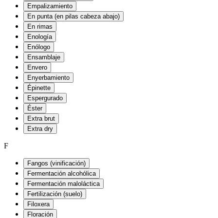
Empalizamiento
En punta (en pilas cabeza abajo)
En rimas
Enología
Enólogo
Ensamblaje
Envero
Enyerbamiento
Épinette
Espergurado
Éster
Extra brut
Extra dry
F
Fangos (vinificación)
Fermentación alcohólica
Fermentación maloláctica
Fertilización (suelo)
Filoxera
Floración