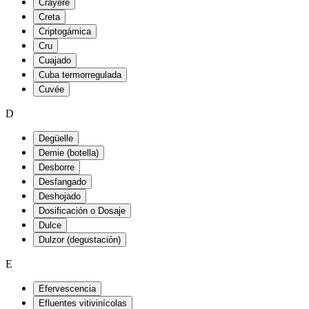
Crayère
Creta
Criptogámica
Cru
Cuajado
Cuba termorregulada
Cuvée
D
Degüelle
Demie (botella)
Desborre
Desfangado
Deshojado
Dosificación o Dosaje
Dulce
Dulzor (degustación)
E
Efervescencia
Efluentes vitivinícolas