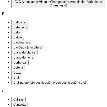
AVC Association Viticole Champenoise (Asociación Vitícola de
Champagne)
B
Balthazar
Belemnita
Belon
Bidule
Biodinámica
Biológica (viticultura)
Blanc de blancs
Blanc de noirs
Borbotear
Botella
Bozal
Brut
Brut nature (sin dosificación o con dosificación cero)
C
Calizas
Canaleta