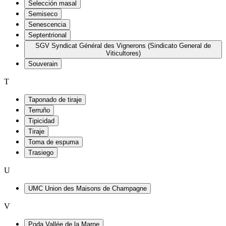
Selección masal
Semiseco
Senescencia
Septentrional
SGV Syndicat Général des Vignerons (Sindicato General de
Viticultores)
Souverain
T
Taponado de tiraje
Terruño
Tipicidad
Tiraje
Toma de espuma
Trasiego
U
UMC Union des Maisons de Champagne
V
Poda Vallée de la Marne