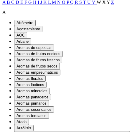
A
B
C
D
E
F
G
H
I
J
K
L
M
N
O
P
Q
R
S
T
U
V
W
X
Y
Z
A
Afrómetro
Agostamiento
AOC
Arbane
Aromas de especias
Aromas de frutos cocidos
Aromas de frutos frescos
Aromas de frutos secos
Aromas empireumáticos
Aromas florales
Aromas lácticos
Aromas minerales
Aromas panaderos
Aromas primarios
Aromas secundarios
Aromas terciarios
Atado
Autólisis