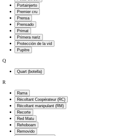
Portainjerto
Premier cru
Prensa
Prensado
Primat
Primera nariz
Protección de la vid
Pupitre
Q
Quart (botella)
R
Rama
Récoltant Coopérateur (RC)
Récoltant manipulant (RM)
Recorte
Red Matu
Rehoboam
Removido