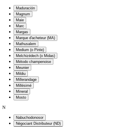
Maduración
Magnum
Maie
Marc
Margas
Marque d'acheteur (MA)
Mathusalem
Medium (o Pinte)
Melchizédech (o Midas)
Método champenoise
Meunier
Mildiu
Millerandage
Millésimé
Mineral
Mosto
N
Nabuchodonosor
Négociant Distributeur (ND)