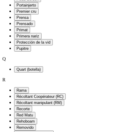
Portainjerto
Premier cru
Prensa
Prensado
Primat
Primera nariz
Protección de la vid
Pupitre
Q
Quart (botella)
R
Rama
Récoltant Coopérateur (RC)
Récoltant manipulant (RM)
Recorte
Red Matu
Rehoboam
Removido