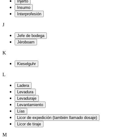
Injerto
Insumo
Interprofesión
J
Jefe de bodega
Jéroboam
K
Kieselguhr
L
Ladera
Levadura
Levaduraje
Levantamiento
Lías
Licor de expedición (también llamado dosaje)
Licor de tiraje
M