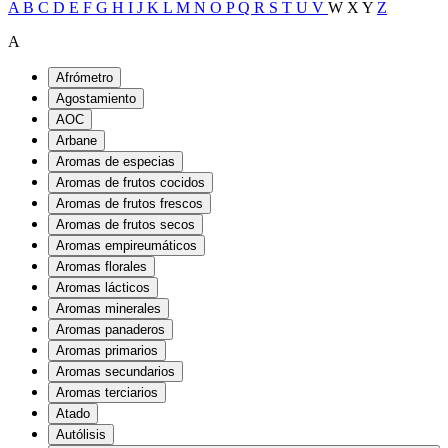
A
B
C
D
E
F
G
H
I
J
K
L
M
N
O
P
Q
R
S
T
U
V
W
X
Y
Z
A
Afrómetro
Agostamiento
AOC
Arbane
Aromas de especias
Aromas de frutos cocidos
Aromas de frutos frescos
Aromas de frutos secos
Aromas empireumáticos
Aromas florales
Aromas lácticos
Aromas minerales
Aromas panaderos
Aromas primarios
Aromas secundarios
Aromas terciarios
Atado
Autólisis