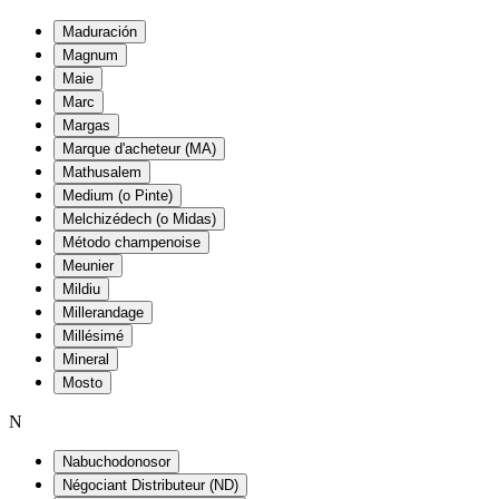
Maduración
Magnum
Maie
Marc
Margas
Marque d'acheteur (MA)
Mathusalem
Medium (o Pinte)
Melchizédech (o Midas)
Método champenoise
Meunier
Mildiu
Millerandage
Millésimé
Mineral
Mosto
N
Nabuchodonosor
Négociant Distributeur (ND)