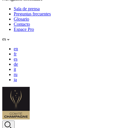
Sala de prensa
Preguntas frecuentes
Glosario
Contacto
Espace Pro
es
en
fr
es
de
it
ru
ja