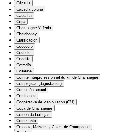
Cápsula
Cápsula corona
Caudalía
Cepa
Champagne Vitícola
Chardonnay
Clarificación
Cocedero
Cochelet
Cocolito
Cofradía
Collarete
Comité interprofessionnel du vin de Champagne
Complejidad (degustación)
Confusión sexual
Continental
Coopérative de Manipulation (CM)
Copa de Champagne
Cordón de burbujas
Corrimiento
Coteaux, Maisons y Caves de Champagne