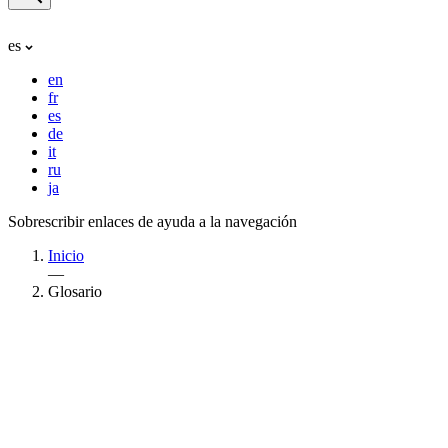
es
en
fr
es
de
it
ru
ja
Sobrescribir enlaces de ayuda a la navegación
Inicio
—
Glosario