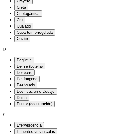
Crayère
Creta
Criptogámica
Cru
Cuajado
Cuba termorregulada
Cuvée
D
Degüelle
Demie (botella)
Desborre
Desfangado
Deshojado
Dosificación o Dosaje
Dulce
Dulzor (degustación)
E
Efervescencia
Efluentes vitivinícolas