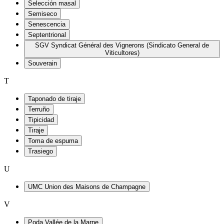
Selección masal
Semiseco
Senescencia
Septentrional
SGV Syndicat Général des Vignerons (Sindicato General de
Viticultores)
Souverain
T
Taponado de tiraje
Terruño
Tipicidad
Tiraje
Toma de espuma
Trasiego
U
UMC Union des Maisons de Champagne
V
Poda Vallée de la Marne