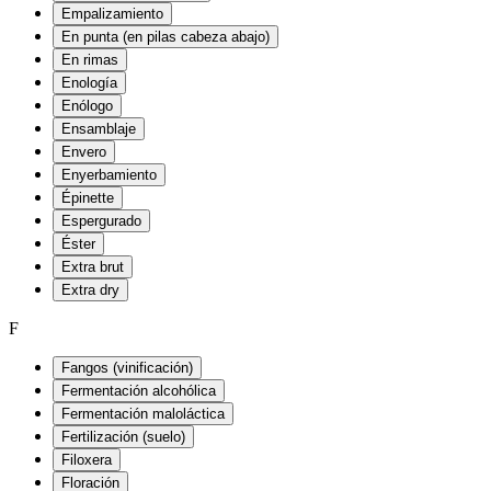
Empalizamiento
En punta (en pilas cabeza abajo)
En rimas
Enología
Enólogo
Ensamblaje
Envero
Enyerbamiento
Épinette
Espergurado
Éster
Extra brut
Extra dry
F
Fangos (vinificación)
Fermentación alcohólica
Fermentación maloláctica
Fertilización (suelo)
Filoxera
Floración