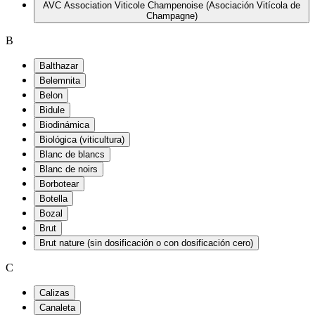
AVC Association Viticole Champenoise (Asociación Vitícola de
Champagne)
B
Balthazar
Belemnita
Belon
Bidule
Biodinámica
Biológica (viticultura)
Blanc de blancs
Blanc de noirs
Borbotear
Botella
Bozal
Brut
Brut nature (sin dosificación o con dosificación cero)
C
Calizas
Canaleta