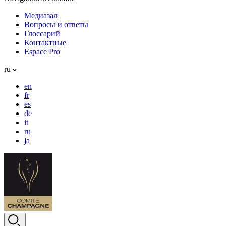
Медиазал
Вопросы и ответы
Глоссарий
Контактные
Espace Pro
ru
en
fr
es
de
it
ru
ja