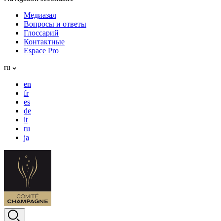
Медиазал
Вопросы и ответы
Глоссарий
Контактные
Espace Pro
ru
en
fr
es
de
it
ru
ja