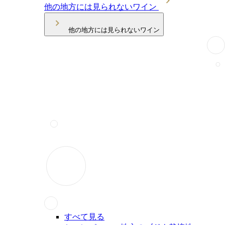
他の地方には見られないワイン
他の地方には見られないワイン
すべて見る