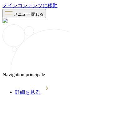
メインコンテンツに移動
メニュー
閉じる
Navigation principale
詳細を見る