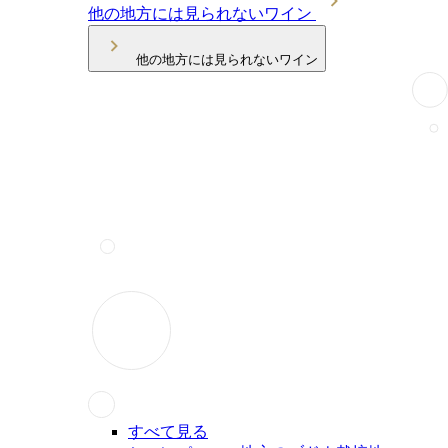
他の地方には見られないワイン
他の地方には見られないワイン
すべて見る