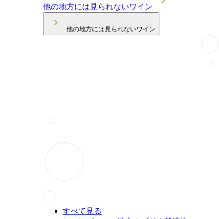
他の地方には見られないワイン
他の地方には見られないワイン
すべて見る