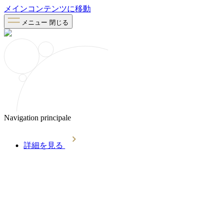
メインコンテンツに移動
メニュー
閉じる
Navigation principale
詳細を見る