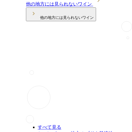
他の地方には見られないワイン
他の地方には見られないワイン
すべて見る