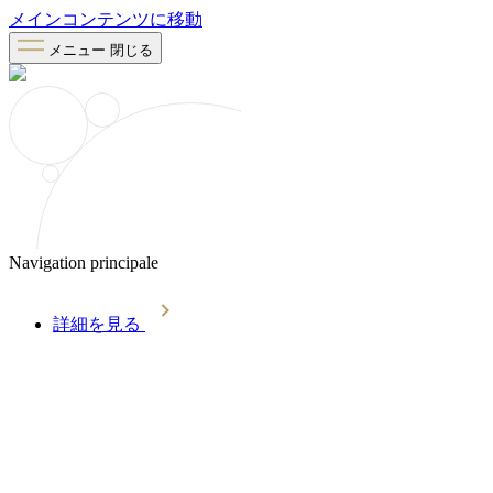
メインコンテンツに移動
メニュー
閉じる
Navigation principale
詳細を見る