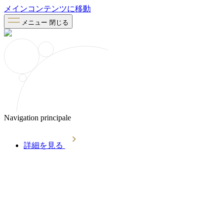
メインコンテンツに移動
メニュー
閉じる
Navigation principale
詳細を見る