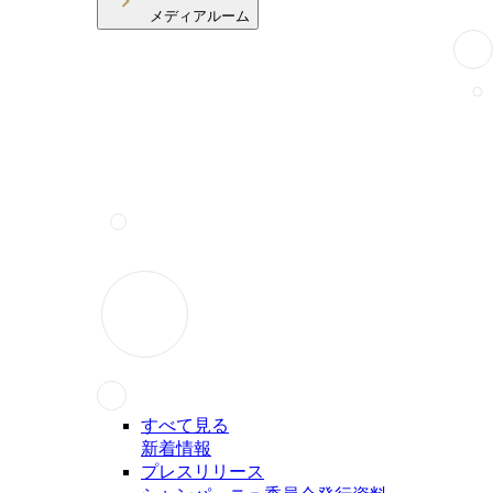
メディアルーム
すべて見る
新着情報
プレスリリース