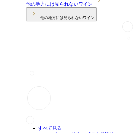
他の地方には見られないワイン
他の地方には見られないワイン
すべて見る