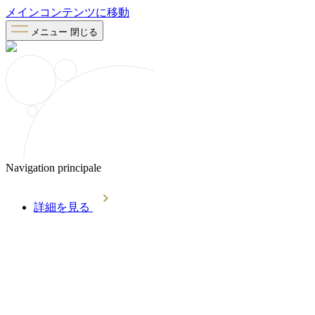
メインコンテンツに移動
メニュー
閉じる
Navigation principale
詳細を見る