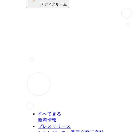
メディアルーム
すべて見る
新着情報
プレスリリース