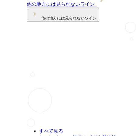
他の地方には見られないワイン
他の地方には見られないワイン
すべて見る