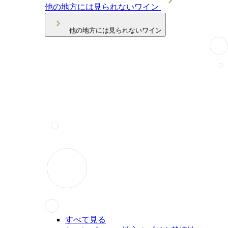
他の地方には見られないワイン
他の地方には見られないワイン
すべて見る