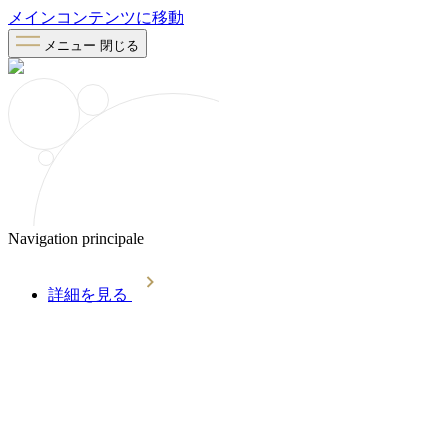
メインコンテンツに移動
メニュー
閉じる
Navigation principale
詳細を見る