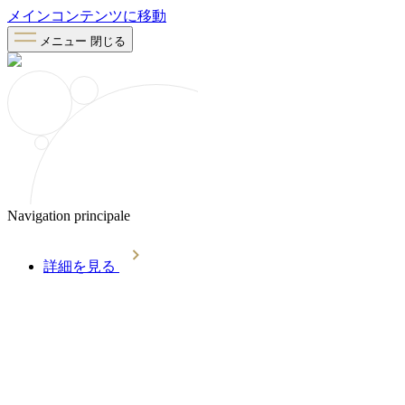
メインコンテンツに移動
メニュー
閉じる
Navigation principale
詳細を見る