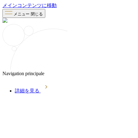
メインコンテンツに移動
メニュー
閉じる
Navigation principale
詳細を見る