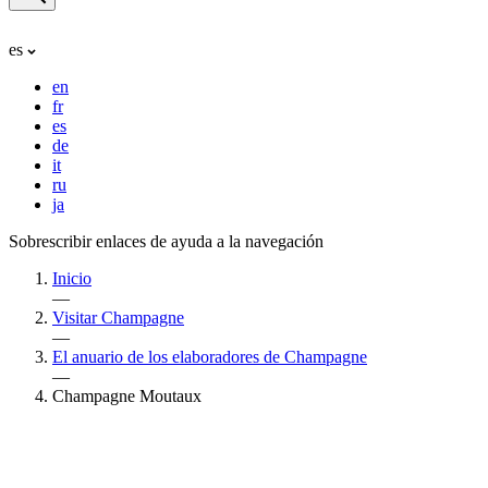
es
en
fr
es
de
it
ru
ja
Sobrescribir enlaces de ayuda a la navegación
Inicio
—
Visitar Champagne
—
El anuario de los elaboradores de Champagne
—
Champagne Moutaux