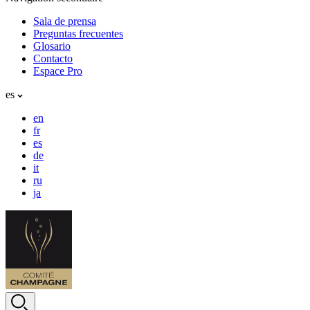
Sala de prensa
Preguntas frecuentes
Glosario
Contacto
Espace Pro
es
en
fr
es
de
it
ru
ja