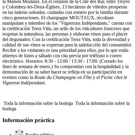
la Maison Moutaux. En el corazón de la Côte des Bar, entre Troyes
y Colombey-les-Deux-Églises, 13 hectáreas de viñedos prosperan
en las laderas soleadas, cuidadas con esmero por la familia durante
cinco generaciones. El champagne MOUTAUX, récoltant-
manipulant y miembro de los "Vignerons Indépendants," cuenta con
la certificación Terra Vitis, un sello de los viticultores franceses que
respetan la naturaleza, las personas y elaboran vinos para el placer
del degustador. Con la certificación Terra Vitis, toda la diversidad y
calidad de sus vinos se expresan para la satisfacción del consumidor.
Recibir a los visitantes es una prioridad para ellos, por lo que están
abiertos de lunes a sábado con cita previa por teléfono o correo
electrónico. Horarios: 8:30 - 12:00 / 13:30 - 17:00. (Cerrado los
fines de semana de enero.) Su compromiso con la hospitalidad y la
demostración de su saber hacer se refleja en su participación en
eventos como la
Route du Champagne en Fête
y el
Picnic chez le
Vigneron Indépendant
.
Toda la información sobre la bodega
Toda la información sobre la
bodega
Información práctica
Recibe público