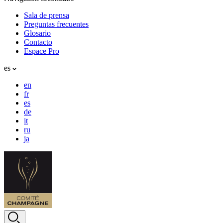
Sala de prensa
Preguntas frecuentes
Glosario
Contacto
Espace Pro
es
en
fr
es
de
it
ru
ja