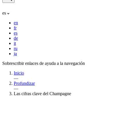
es
en
fr
es
de
it
ru
ja
Sobrescribir enlaces de ayuda a la navegación
Inicio
—
Profundizar
—
Las cifras clave del Champagne