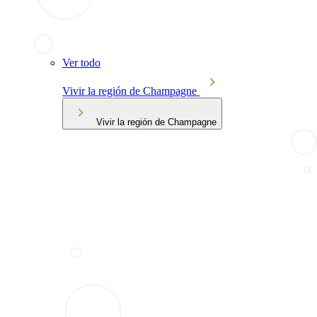
Ver todo
Vivir la región de Champagne
Vivir la región de Champagne