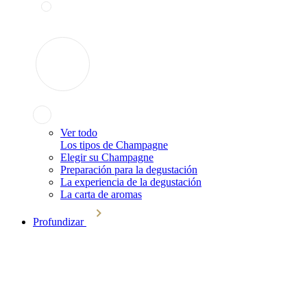
Ver todo
Los tipos de Champagne
Elegir su Champagne
Preparación para la degustación
La experiencia de la degustación
La carta de aromas
Profundizar