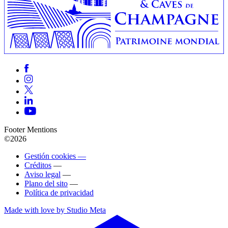
Footer Mentions
©2026
Gestión cookies —
Créditos
—
Aviso legal
—
Plano del sito
—
Política de privacidad
Made with love by Studio Meta