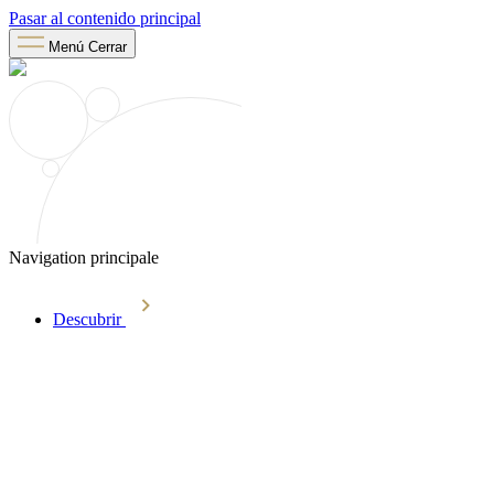
Pasar al contenido principal
Menú
Cerrar
Navigation principale
Descubrir