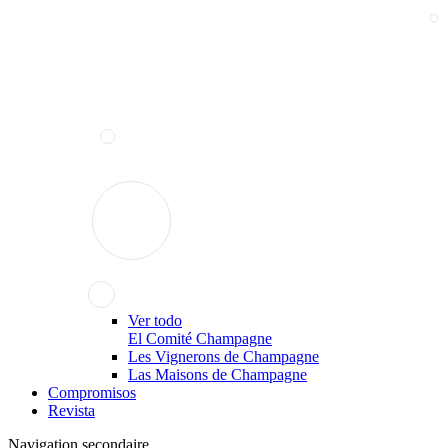
Ver todo
El Comité Champagne
Les Vignerons de Champagne
Las Maisons de Champagne
Compromisos
Revista
Navigation secondaire