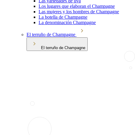
Las variedades de uva
Los lugares que elaboran el Champagne
Las mujeres y los hombres de Champagne
La botella de Champagne
La denominación Champagne
El terruño de Champagne
El terruño de Champagne