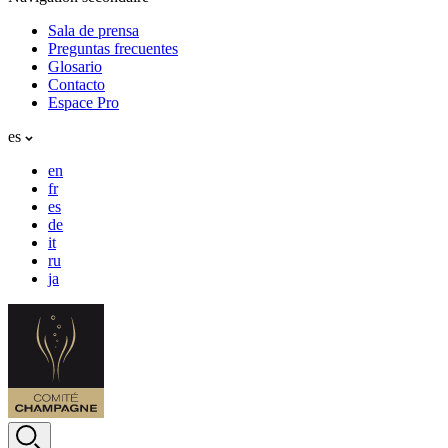
Sala de prensa
Preguntas frecuentes
Glosario
Contacto
Espace Pro
es
en
fr
es
de
it
ru
ja