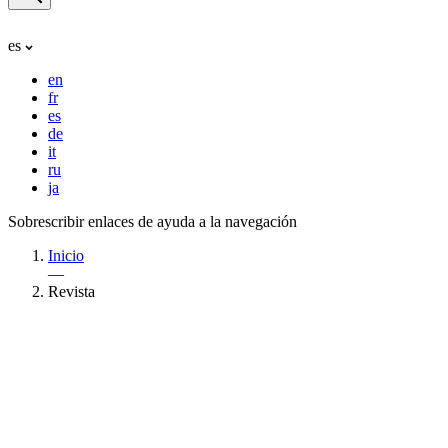
es
en
fr
es
de
it
ru
ja
Sobrescribir enlaces de ayuda a la navegación
Inicio
—
Revista