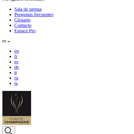
Sala de prensa
Preguntas frecuentes
Glosario
Contacto
Espace Pro
es
en
fr
es
de
it
ru
ja