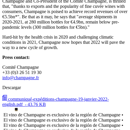
Champagne and Co-President of the Comité Champagne, is thrilled
that, "thanks to exports and the popularity of fine cuvée wines with
consumers, Champagne is poised to achieve record revenues of over
€5.5bn*". Be that as it may, he says that "average shipments in
2020-2021, at 280 million bottles for €4.9bn, remain below pre-
pandemic levels (300 million bottles for €5bn)."
Hard-hit by the health crisis in 2020 and challenging climatic
conditions in 2021, Champagne now hopes that 2022 will pave the
way to a new cycle of growth.
Press contact:
Comité Champagne
+33 (0)3 26 51 19 30
info@champagne.fr
Descargar
communiqué-expéditions-champagne-19-janvier-2022-
english.pdf
- 43.76 KB
El vino de Champagne es exclusivo de la región de Champagne •
El vino de Champagne es exclusivo de la región de Champagne •
El vino de Champagne es exclusivo de la región de Champagne •