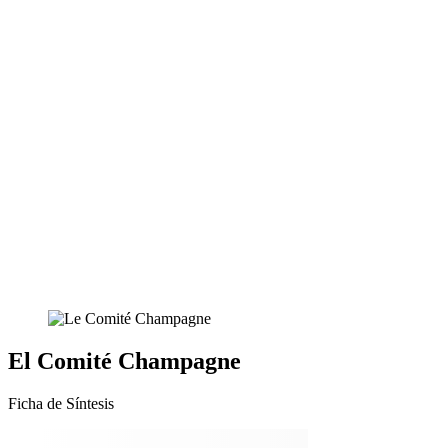
El Comité Champagne
Ficha de Síntesis