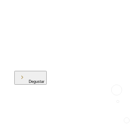
Degustar