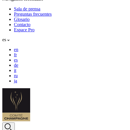
Sala de prensa
Preguntas frecuentes
Glosario
Contacto
Espace Pro
es
en
fr
es
de
it
ru
ja