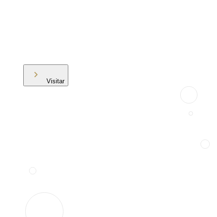
Visitar