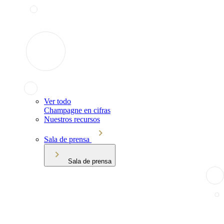
Ver todo
Champagne en cifras
Nuestros recursos
Sala de prensa
Sala de prensa