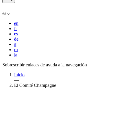
es
en
fr
es
de
it
ru
ja
Sobrescribir enlaces de ayuda a la navegación
Inicio
—
El Comité Champagne