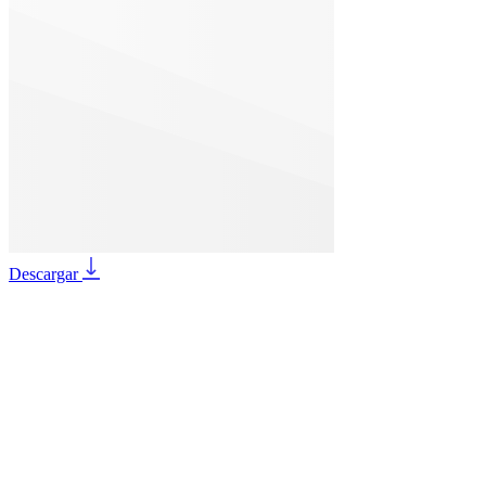
Descargar