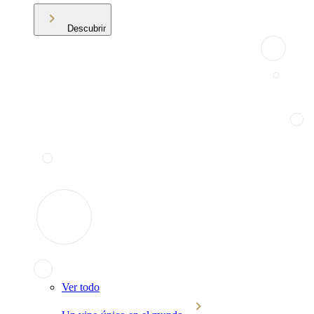
Descubrir
Ver todo