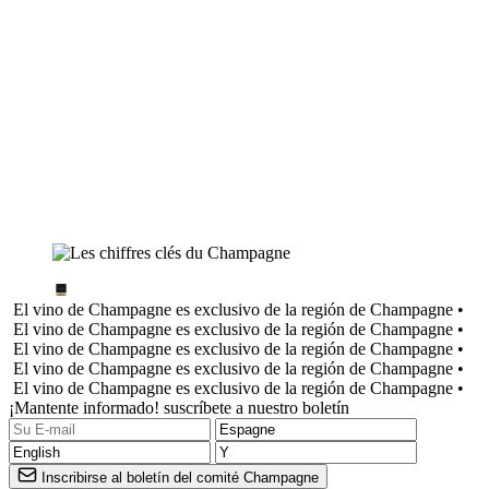
El vino de Champagne es exclusivo de la región de Champagne •
El vino de Champagne es exclusivo de la región de Champagne •
El vino de Champagne es exclusivo de la región de Champagne •
El vino de Champagne es exclusivo de la región de Champagne •
El vino de Champagne es exclusivo de la región de Champagne •
¡Mantente informado! suscríbete a nuestro boletín
Inscribirse al boletín del comité Champagne