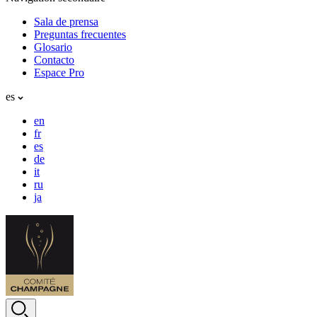
Sala de prensa
Preguntas frecuentes
Glosario
Contacto
Espace Pro
es
en
fr
es
de
it
ru
ja