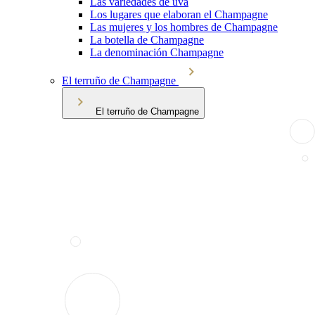
Las variedades de uva
Los lugares que elaboran el Champagne
Las mujeres y los hombres de Champagne
La botella de Champagne
La denominación Champagne
El terruño de Champagne
El terruño de Champagne