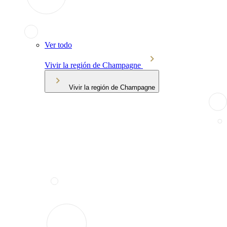
Ver todo
Vivir la región de Champagne
Vivir la región de Champagne