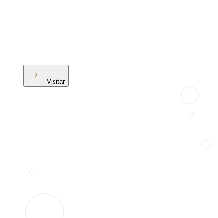
Visitar