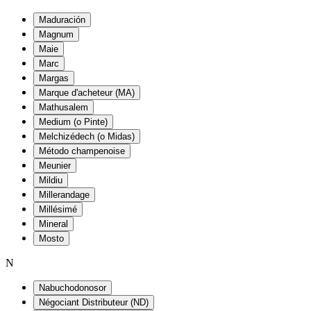
Maduración
Magnum
Maie
Marc
Margas
Marque d'acheteur (MA)
Mathusalem
Medium (o Pinte)
Melchizédech (o Midas)
Método champenoise
Meunier
Mildiu
Millerandage
Millésimé
Mineral
Mosto
N
Nabuchodonosor
Négociant Distributeur (ND)