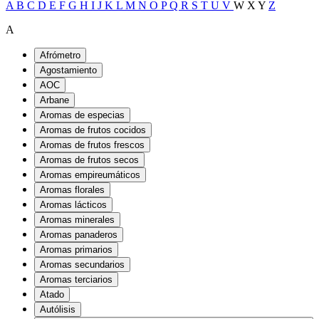
A
B
C
D
E
F
G
H
I
J
K
L
M
N
O
P
Q
R
S
T
U
V
W
X
Y
Z
A
Afrómetro
Agostamiento
AOC
Arbane
Aromas de especias
Aromas de frutos cocidos
Aromas de frutos frescos
Aromas de frutos secos
Aromas empireumáticos
Aromas florales
Aromas lácticos
Aromas minerales
Aromas panaderos
Aromas primarios
Aromas secundarios
Aromas terciarios
Atado
Autólisis