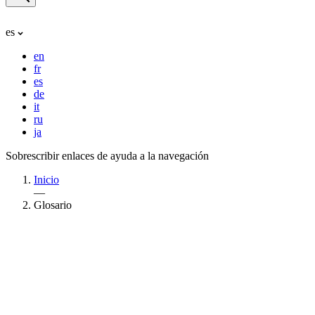
es
en
fr
es
de
it
ru
ja
Sobrescribir enlaces de ayuda a la navegación
Inicio
—
Glosario