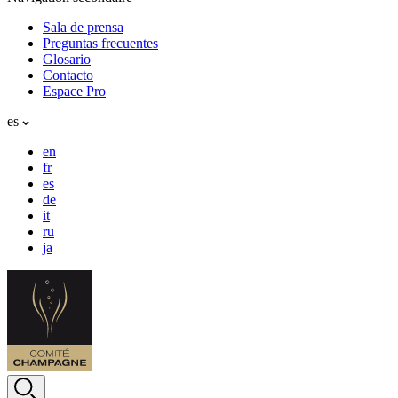
Sala de prensa
Preguntas frecuentes
Glosario
Contacto
Espace Pro
es
en
fr
es
de
it
ru
ja