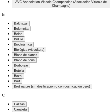
AVC Association Viticole Champenoise (Asociación Vitícola de
Champagne)
B
Balthazar
Belemnita
Belon
Bidule
Biodinámica
Biológica (viticultura)
Blanc de blancs
Blanc de noirs
Borbotear
Botella
Bozal
Brut
Brut nature (sin dosificación o con dosificación cero)
C
Calizas
Canaleta