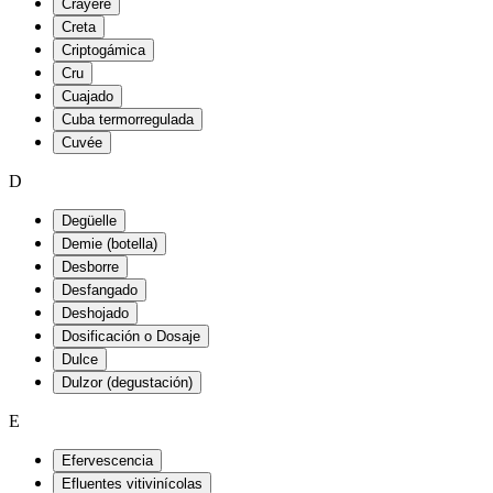
Crayère
Creta
Criptogámica
Cru
Cuajado
Cuba termorregulada
Cuvée
D
Degüelle
Demie (botella)
Desborre
Desfangado
Deshojado
Dosificación o Dosaje
Dulce
Dulzor (degustación)
E
Efervescencia
Efluentes vitivinícolas