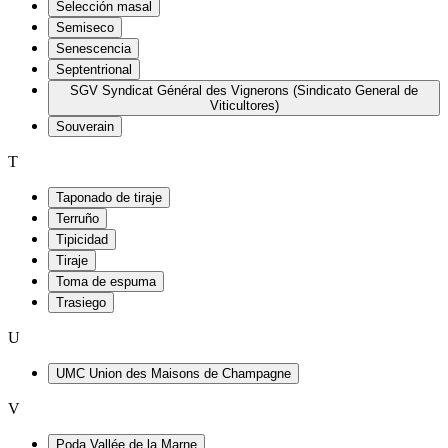
Selección masal
Semiseco
Senescencia
Septentrional
SGV Syndicat Général des Vignerons (Sindicato General de
Viticultores)
Souverain
T
Taponado de tiraje
Terruño
Tipicidad
Tiraje
Toma de espuma
Trasiego
U
UMC Union des Maisons de Champagne
V
Poda Vallée de la Marne