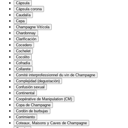
Cápsula
Cápsula corona
Caudalía
Cepa
Champagne Vitícola
Chardonnay
Clarificación
Cocedero
Cochelet
Cocolito
Cofradía
Collarete
Comité interprofessionnel du vin de Champagne
Complejidad (degustación)
Confusión sexual
Continental
Coopérative de Manipulation (CM)
Copa de Champagne
Cordón de burbujas
Corrimiento
Coteaux, Maisons y Caves de Champagne