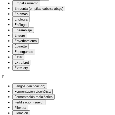
Empalizamiento
En punta (en pilas cabeza abajo)
En rimas
Enología
Enólogo
Ensamblaje
Envero
Enyerbamiento
Épinette
Espergurado
Éster
Extra brut
Extra dry
F
Fangos (vinificación)
Fermentación alcohólica
Fermentación maloláctica
Fertilización (suelo)
Filoxera
Floración