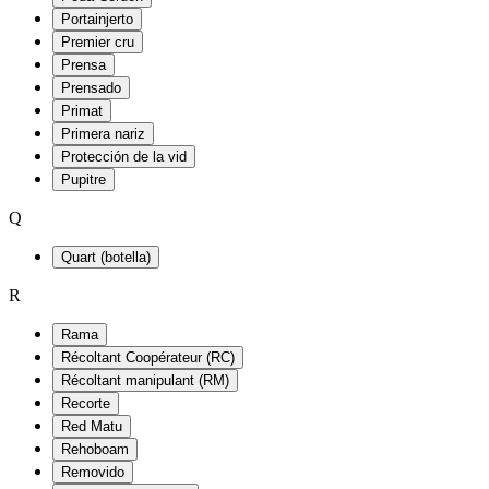
Portainjerto
Premier cru
Prensa
Prensado
Primat
Primera nariz
Protección de la vid
Pupitre
Q
Quart (botella)
R
Rama
Récoltant Coopérateur (RC)
Récoltant manipulant (RM)
Recorte
Red Matu
Rehoboam
Removido