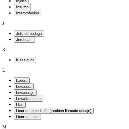
Injerto
Insumo
Interprofesión
J
Jefe de bodega
Jéroboam
K
Kieselguhr
L
Ladera
Levadura
Levaduraje
Levantamiento
Lías
Licor de expedición (también llamado dosaje)
Licor de tiraje
M