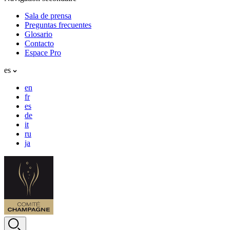
Sala de prensa
Preguntas frecuentes
Glosario
Contacto
Espace Pro
es
en
fr
es
de
it
ru
ja