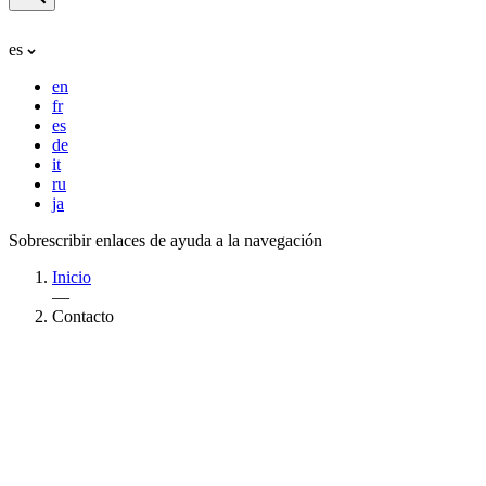
es
en
fr
es
de
it
ru
ja
Sobrescribir enlaces de ayuda a la navegación
Inicio
—
Contacto