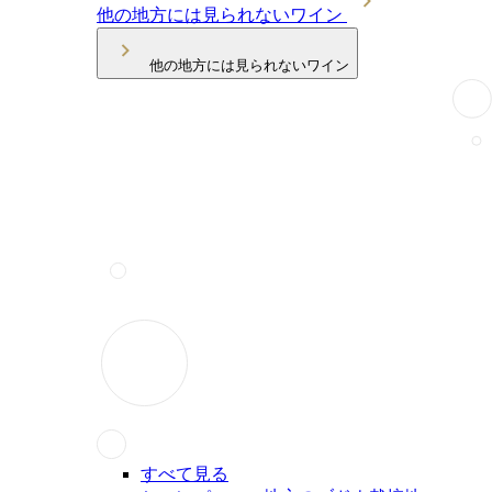
他の地方には見られないワイン
他の地方には見られないワイン
すべて見る