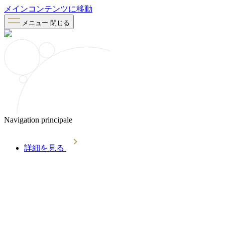
メインコンテンツに移動
メニュー
閉じる
Navigation principale
詳細を見る