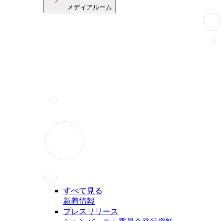
メディアルーム
すべて見る
新着情報
プレスリリース