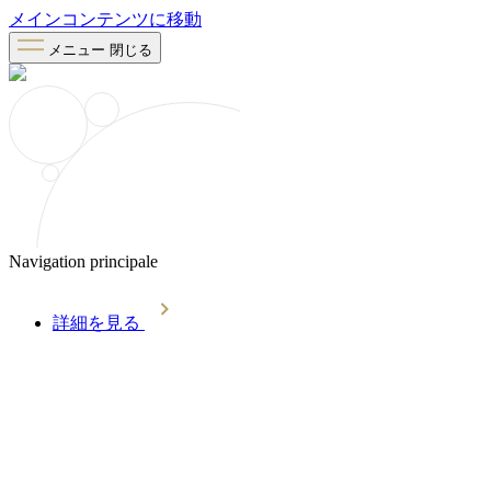
メインコンテンツに移動
メニュー
閉じる
Navigation principale
詳細を見る