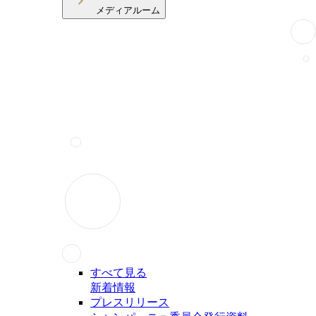
メディアルーム
すべて見る
新着情報
プレスリリース