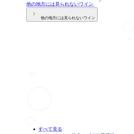
他の地方には見られないワイン
他の地方には見られないワイン
すべて見る