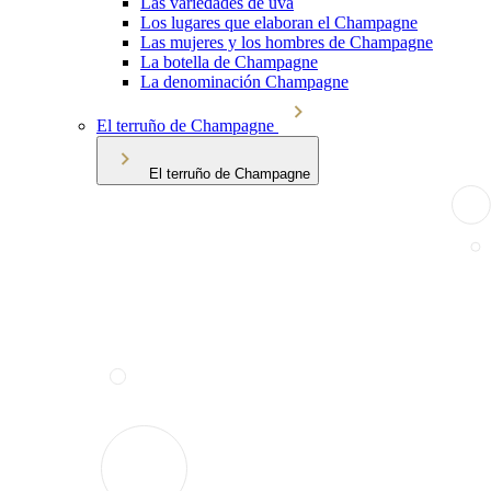
Las variedades de uva
Los lugares que elaboran el Champagne
Las mujeres y los hombres de Champagne
La botella de Champagne
La denominación Champagne
El terruño de Champagne
El terruño de Champagne