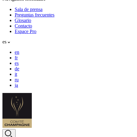
Sala de prensa
Preguntas frecuentes
Glosario
Contacto
Espace Pro
es
en
fr
es
de
it
ru
ja