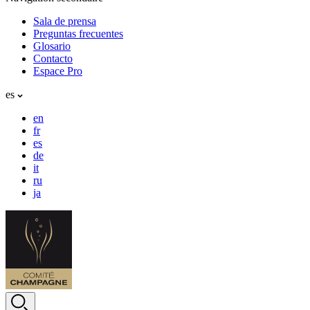
Sala de prensa
Preguntas frecuentes
Glosario
Contacto
Espace Pro
es
en
fr
es
de
it
ru
ja