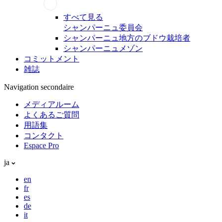
すべて見る
シャンパーニュ委員会
シャンパーニュ地方のブドウ栽培者
シャンパーニュメゾン
コミットメント
雑誌
Navigation secondaire
メディアルーム
よくあるご質問
用語集
コンタクト
Espace Pro
ja
en
fr
es
de
it