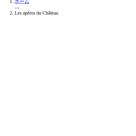
ホーム
—
Les apéros du Château