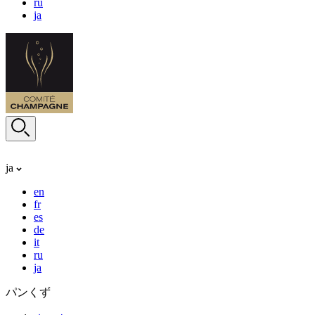
ru
ja
ja
en
fr
es
de
it
ru
ja
パンくず