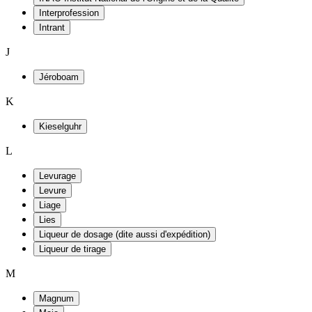
Interprofession
Intrant
J
Jéroboam
K
Kieselguhr
L
Levurage
Levure
Liage
Lies
Liqueur de dosage (dite aussi d'expédition)
Liqueur de tirage
M
Magnum