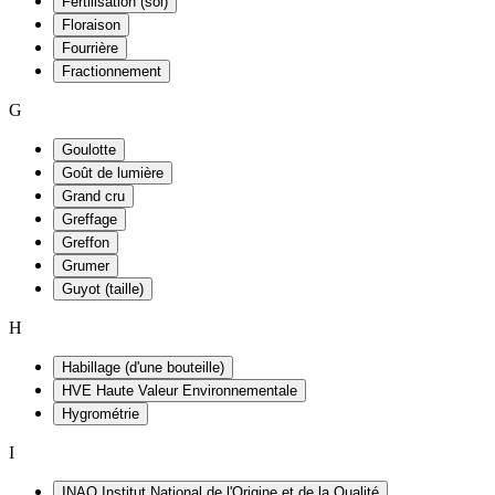
Fertilisation (sol)
Floraison
Fourrière
Fractionnement
G
Goulotte
Goût de lumière
Grand cru
Greffage
Greffon
Grumer
Guyot (taille)
H
Habillage (d'une bouteille)
HVE Haute Valeur Environnementale
Hygrométrie
I
INAO Institut National de l'Origine et de la Qualité