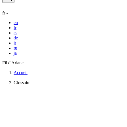
fr
en
fr
es
de
it
ru
ja
Fil d'Ariane
Accueil
—
Glossaire