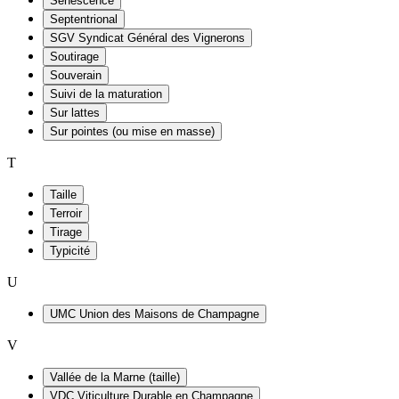
Sénescence
Septentrional
SGV Syndicat Général des Vignerons
Soutirage
Souverain
Suivi de la maturation
Sur lattes
Sur pointes (ou mise en masse)
T
Taille
Terroir
Tirage
Typicité
U
UMC Union des Maisons de Champagne
V
Vallée de la Marne (taille)
VDC Viticulture Durable en Champagne