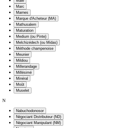
Maie
Marc
Marnes
Marque d'Acheteur (MA)
Mathusalem
Maturation
Medium (ou Pinte)
Melchizédech (ou Midas)
Méthode champenoise
Meunier
Mildiou
Millerandage
Millésimé
Minéral
Moût
Muselet
N
Nabuchodonosor
Négociant Distributeur (ND)
Négociant Manipulant (NM)