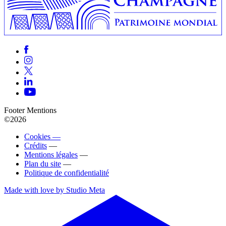
Footer Mentions
©2026
Cookies —
Crédits
—
Mentions légales
—
Plan du site
—
Politique de confidentialité
Made with love by Studio Meta