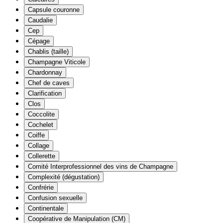
Capsule couronne
Caudalie
Cep
Cépage
Chablis (taille)
Champagne Viticole
Chardonnay
Chef de caves
Clarification
Clos
Coccolite
Cochelet
Coiffe
Collage
Collerette
Comité Interprofessionnel des vins de Champagne
Complexité (dégustation)
Confrérie
Confusion sexuelle
Continentale
Coopérative de Manipulation (CM)