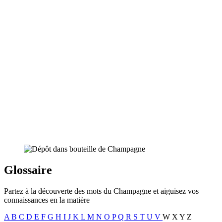
Glossaire
Partez à la découverte des mots du Champagne et aiguisez vos
connaissances en la matière
A
B
C
D
E
F
G
H
I
J
K
L
M
N
O
P
Q
R
S
T
U
V
W
X
Y
Z