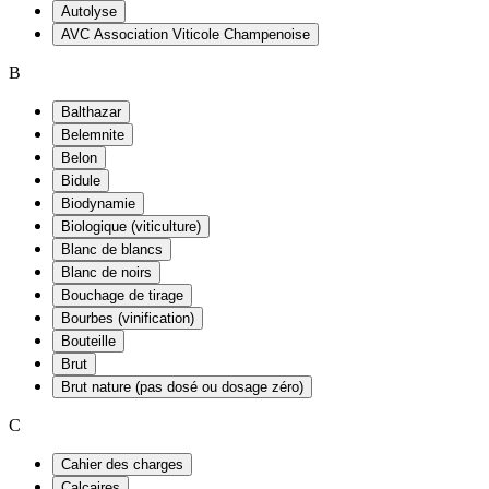
Autolyse
AVC Association Viticole Champenoise
B
Balthazar
Belemnite
Belon
Bidule
Biodynamie
Biologique (viticulture)
Blanc de blancs
Blanc de noirs
Bouchage de tirage
Bourbes (vinification)
Bouteille
Brut
Brut nature (pas dosé ou dosage zéro)
C
Cahier des charges
Calcaires