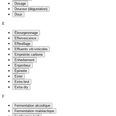
Dosage
Douceur (dégustation)
Doux
E
Ébourgeonnage
Effervescence
Effeuillage
Effluents viti-vinicoles
Empreinte carbone
Enherbement
Enjambeur
Épinette
Ester
Extra brut
Extra dry
F
Fermentation alcoolique
Fermentation malolactique