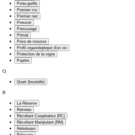
Porte-greffe
Premier cru
Premier nez
Pressoir
Pressurage
Primat
Prise de mousse
Profil organoleptique d'un vin
Protection de la vigne
Pupitre
Q
Quart (bouteille)
R
La Réserve
Rameau
Récoltant Coopérateur (RC)
Récoltant Manipulant (RM)
Rehoboam
Relevage