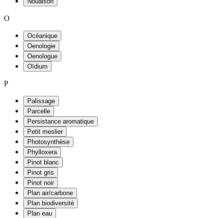
Nouaison
O
Océanique
Oenologie
Oenologue
Oïdium
P
Palissage
Parcelle
Persistance aromatique
Petit meslier
Photosynthèse
Phylloxera
Pinot blanc
Pinot gris
Pinot noir
Plan air/carbone
Plan biodiversité
Plan eau