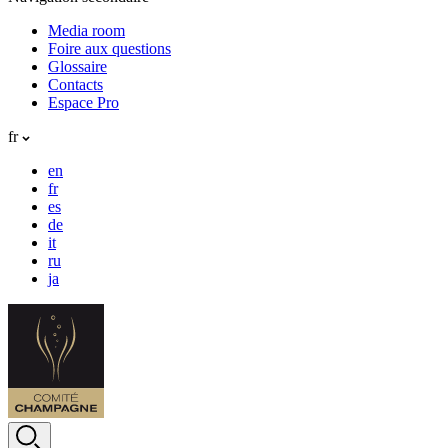
Media room
Foire aux questions
Glossaire
Contacts
Espace Pro
fr
en
fr
es
de
it
ru
ja