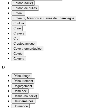
Cordon (taille)
Cordon de bulles
Coteau
Coteaux, Maisons et Caves de Champagne
Coulure
Craie
Crayère
Cru
Cryptogamique
Cuve thermorégulée
Cuvée
Cuverie
D
Débourbage
Débourrement
Dégorgement
Demi-sec
Demie (bouteille)
Deuxième nez
Dormance