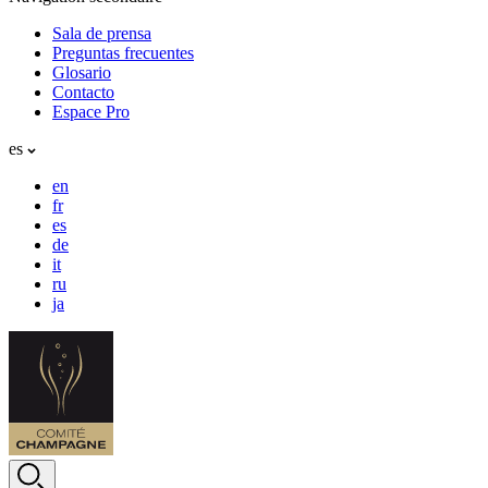
Sala de prensa
Preguntas frecuentes
Glosario
Contacto
Espace Pro
es
en
fr
es
de
it
ru
ja