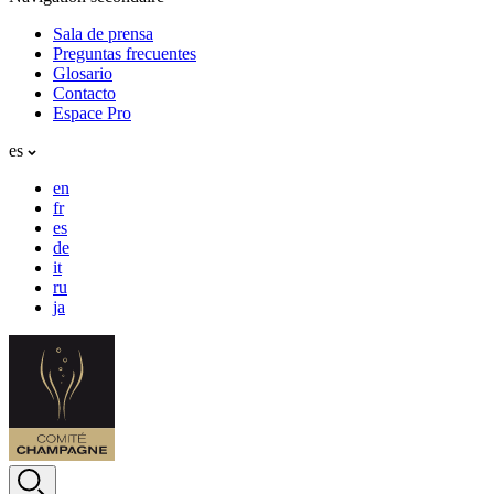
Sala de prensa
Preguntas frecuentes
Glosario
Contacto
Espace Pro
es
en
fr
es
de
it
ru
ja