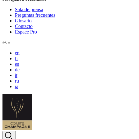
Sala de prensa
Preguntas frecuentes
Glosario
Contacto
Espace Pro
es
en
fr
es
de
it
ru
ja