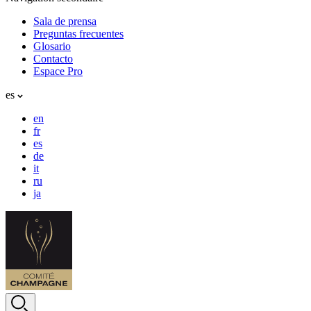
Sala de prensa
Preguntas frecuentes
Glosario
Contacto
Espace Pro
es
en
fr
es
de
it
ru
ja