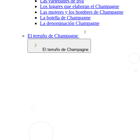
Las variedades de uva
Los lugares que elaboran el Champagne
Las mujeres y los hombres de Champagne
La botella de Champagne
La denominación Champagne
El terruño de Champagne
El terruño de Champagne