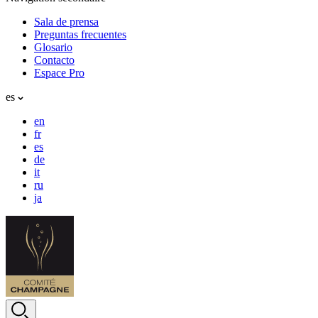
Sala de prensa
Preguntas frecuentes
Glosario
Contacto
Espace Pro
es
en
fr
es
de
it
ru
ja