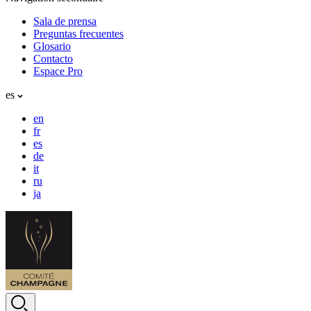
Sala de prensa
Preguntas frecuentes
Glosario
Contacto
Espace Pro
es
en
fr
es
de
it
ru
ja