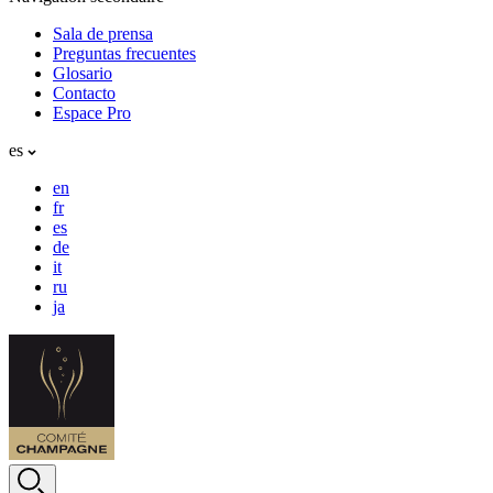
Sala de prensa
Preguntas frecuentes
Glosario
Contacto
Espace Pro
es
en
fr
es
de
it
ru
ja